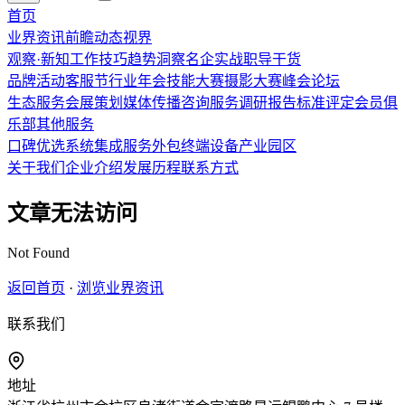
首页
业界资讯
前瞻
动态
视界
观察·新知
工作技巧
趋势洞察
名企实战
职导干货
品牌活动
客服节
行业年会
技能大赛
摄影大赛
峰会论坛
生态服务
会展策划
媒体传播
咨询服务
调研报告
标准评定
会员俱
乐部
其他服务
口碑优选
系统集成
服务外包
终端设备
产业园区
关于我们
企业介绍
发展历程
联系方式
文章无法访问
Not Found
返回首页
·
浏览业界资讯
联系我们
地址