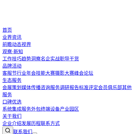
首页
业界资讯
前瞻
动态
视界
观察·新知
工作技巧
趋势洞察
名企实战
职导干货
品牌活动
客服节
行业年会
技能大赛
摄影大赛
峰会论坛
生态服务
会展策划
媒体传播
咨询服务
调研报告
标准评定
会员俱乐部
其他
服务
口碑优选
系统集成
服务外包
终端设备
产业园区
关于我们
企业介绍
发展历程
联系方式
联系我们